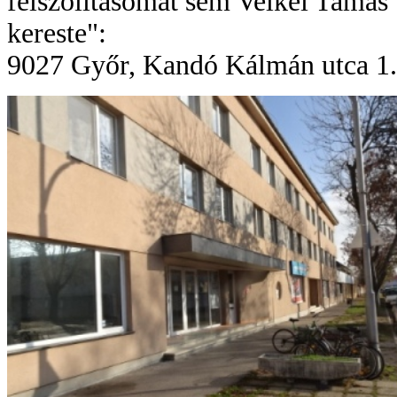
felszólításomat sem Velkei Tamás
kereste":
9027 Győr, Kandó Kálmán utca 1.