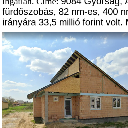
9084 Győrság, Á
ingatlan. Címe:
fürdőszobás, 82 nm-es, 400 nm
irányára 33,5 millió forint volt