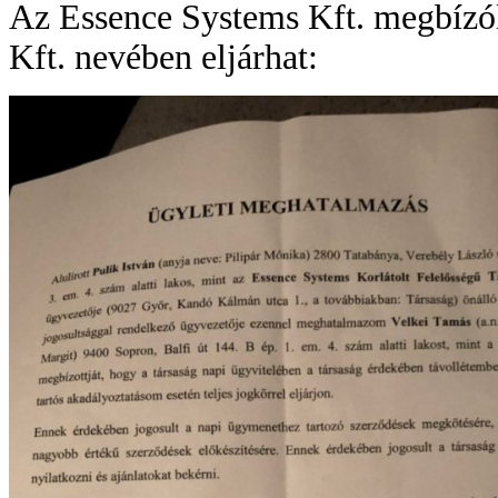
Az Essence Systems Kft. megbízól
Kft. nevében eljárhat: