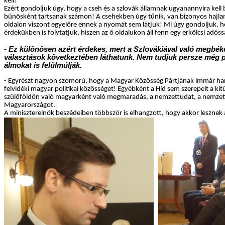
kell!
Ezért gondoljuk úgy, hogy a cseh és a szlovák államnak ugyanannyira kell
bűnösként tartsanak számon! A csehekben úgy tűnik, van bizonyos hajlandó
oldalon viszont egyelőre ennek a nyomát sem látjuk! Mi úgy gondoljuk, 
érdekükben is folytatjuk, hiszen az ő oldalukon áll fenn egy erkölcsi adós
- Ez különösen azért érdekes, mert a Szlovákiával való megbék
választások következtében láthatunk. Nem tudjuk persze még p
álmokat is felülmúlják.
- Egyrészt nagyon szomorú, hogy a Magyar Közösség Pártjának immár harm
felvidéki magyar politikai közösséget! Egyébként a Híd sem szerepelt a kit
szülőföldön való magyarként való megmaradás, a nemzettudat, a nemzeti k
Magyarországot.
A miniszterelnök beszédeiben többször is elhangzott, hogy akkor leszne