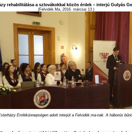
zy rehabilitálása a szlovákokkal közös érdek – interjú Gulyás Ge
(Felvidék.Ma, 2016. március 13.)
sterházy Emlékünnepségen adott interjút a Felvidék.ma-nak. A háborús bűnös