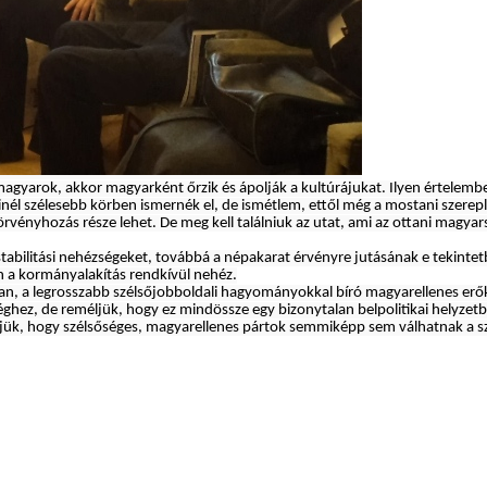
agyarok, akkor magyarként őrzik és ápolják a kultúrájukat. Ilyen értelemben
inél szélesebb körben ismernék el, de ismétlem, ettől még a mostani szerep
rvényhozás része lehet. De meg kell találniuk az utat, ami az ottani magya
nstabilitási nehézségeket, továbbá a népakarat érvényre jutásának e tekintet
 a kormányalakítás rendkívül nehéz.
lyan, a legrosszabb szélsőjobboldali hagyományokkal bíró magyarellenes erők
ghez, de reméljük, hogy ez mindössze egy bizonytalan belpolitikai helyzetb
jük, hogy szélsőséges, magyarellenes pártok semmiképp sem válhatnak a s