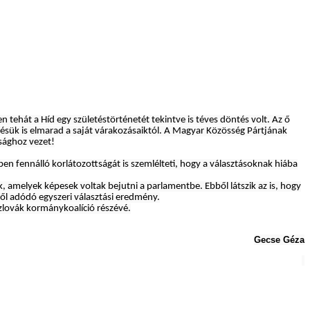
 tehát a Híd egy születéstörténetét tekintve is téves döntés volt. Az ő
lésük is elmarad a saját várakozásaiktól. A Magyar Közösség Pártjának
rsághoz vezet!
ben fennálló korlátozottságát is szemlélteti, hogy a választásoknak hiába
, amelyek képesek voltak bejutni a parlamentbe. Ebből látszik az is, hogy
ől adódó egyszeri választási eredmény.
zlovák kormánykoalíció részévé.
Gecse Géza