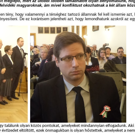
t volt meglepő, mert az utóbbi időben támadhatott olyan benyomásunk, h
 felvidéki magyaroknak, ám mivel konfliktust okozhatnak a két állam közö
elen tény, hogy valamennyi a térséghez tartozó államnak fel kell ismernie az
nyesíteni. De ez korántsem jelentheti azt, hogy lemondhatunk azokról az egy
ogy találunk olyan közös pontokat, amelyeket mindannyian elfogadunk. Aki
évtizedet eltöltött, ezek önmagukban is olyan hőstettek, amelyeket a nemz