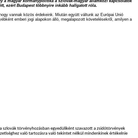
ogy a magyar kormánypolitika a szlovák-magyar államközi kapcsolatok
tt, ezért Budapest többnyire inkább hallgatott róla.
t, hogy vannak közös érdekeink. Miután együtt váltunk az Európai Unió
ébként emberi jogi alapokon álló, megalapozott követelésekről, amilyen a
 a szlovák törvényhozásban egyedüliként szavazott a zsidótörvények
etiséghez való tartozásra való tekintet nélkül mindenkinek értékelnie