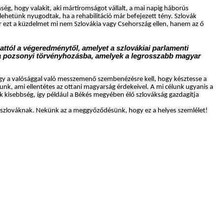
ég, hogy valakit, aki mártíromságot vállalt, a mai napig háborús
lehetünk nyugodtak, ha a rehabilitáció már befejezett tény. Szlovák
 ezt a küzdelmet mi nem Szlovákia vagy Csehország ellen, hanem az ő
attól a végeredménytől, amelyet a szlovákiai parlamenti
 a pozsonyi törvényhozásba, amelyek a legrosszabb magyar
gy a valósággal való messzemenő szembenézésre kell, hogy késztesse a
tunk, ami ellentétes az ottani magyarság érdekeivel. A mi célunk ugyanis a
 kisebbség, így például a Békés megyében élő szlovákság gazdagítja
 szlováknak. Nekünk az a meggyőződésünk, hogy ez a helyes szemlélet!