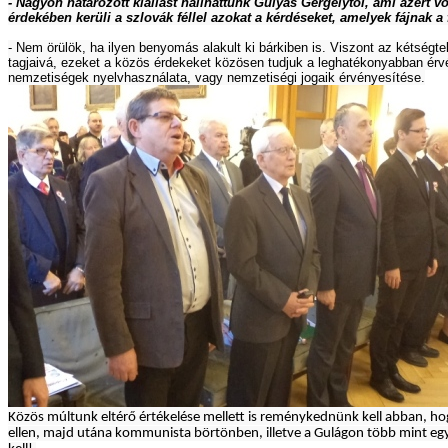
- Nagyon határozott kiállást hallhattunk Gulyás Gergelytől, ami azér
érdekében kerüli a szlovák féllel azokat a kérdéseket, amelyek fájnak a
- Nem örülök, ha ilyen benyomás alakult ki bárkiben is. Viszont az kétségt
tagjaivá, ezeket a közös érdekeket közösen tudjuk a leghatékonyabban érvé
nemzetiségek nyelvhasználata, vagy nemzetiségi jogaik érvényesítése.
Közös múltunk eltérő értékelése mellett is reménykednünk kell abban, h
ellen, majd utána kommunista börtönben, illetve a Gulágon több mint egy 