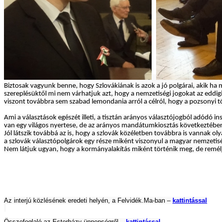
Biztosak vagyunk benne, hogy Szlovákiának is azok a jó polgárai, akik ha m
szereplésüktől mi nem várhatjuk azt, hogy a nemzetiségi jogokat az eddig
viszont továbbra sem szabad lemondania arról a célról, hogy a pozsonyi tö
Ami a választások egészét illeti, a tisztán arányos választójogból adódó i
van egy világos nyertese, de az arányos mandátumkiosztás következtében
Jól látszik továbbá az is, hogy a szlovák közéletben továbbra is vannak o
a szlovák választópolgárok egy része miként viszonyul a magyar nemzetisé
Nem látjuk ugyan, hogy a kormányalakítás miként történik meg, de remél
Az interjú közlésének eredeti helyén, a Felvidék.Ma-ban –
kattintással
Összefoglaló az Esterházy-ünnepségről –
kattintással