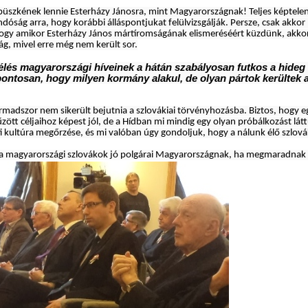
 büszkének lennie Esterházy Jánosra, mint Magyarországnak! Teljes képtelens
ság arra, hogy korábbi álláspontjukat felülvizsgálják. Persze, csak akkor 
hogy amikor Esterházy János mártíromságának elismeréséért küzdünk, akkor
ság, mivel erre még nem került sor.
élés magyarországi híveinek a hátán szabályosan futkos a hideg 
ontosan, hogy milyen kormány alakul, de olyan pártok kerültek
adszor nem sikerült bejutnia a szlovákiai törvényhozásba. Biztos, hogy e
űzött céljaihoz képest jól, de a Hídban mi mindig egy olyan próbálkozást lát
ultúra megőrzése, és mi valóban úgy gondoljuk, hogy a nálunk élő szlovák
k a magyarországi szlovákok jó polgárai Magyarországnak, ha megmaradnak