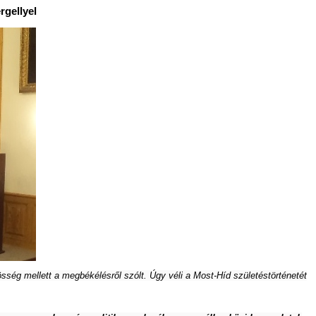
rgellyel
ség mellett a megbékélésről szólt. Úgy véli a Most-Híd születéstörténetét