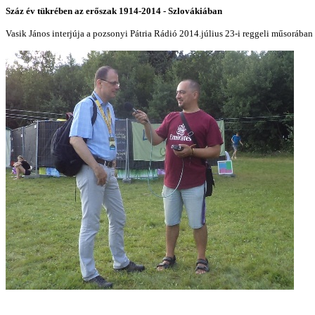
Száz év tükrében az erőszak 1914-2014 - Szlovákiában
Vasik János interjúja a pozsonyi Pátria Rádió 2014.július 23-i reggeli műsorában