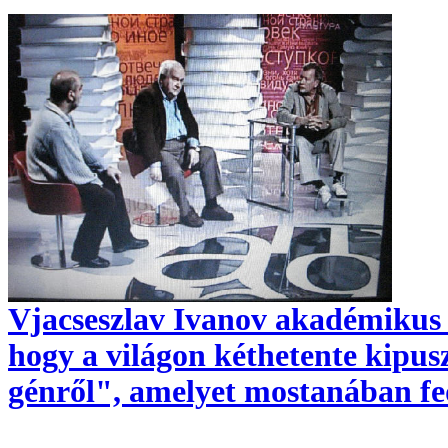
Vjacseszlav Ivanov akadémikus a
hogy a világon kéthetente kipus
génről", amelyet mostanában fede