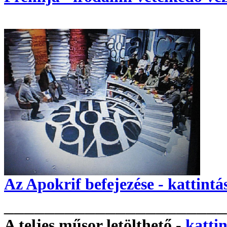
Az Apokrif befejezése - kattintá
______________________
A teljes műsor letölthető -
kattin