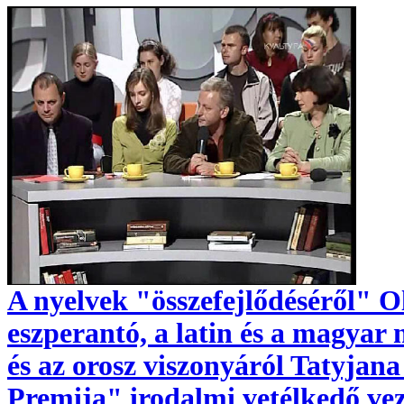
A nyelvek "összefejlődéséről" O
eszperantó, a latin és a magyar 
és az orosz viszonyáról Tatyjan
Premija" irodalmi vetélkedő vez