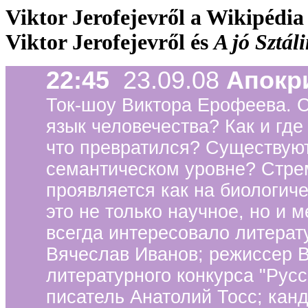
Viktor Jerofejevről a Wikipédia
Viktor Jerofejevről és
A jó Sztál
22:45
23.09.08
Апокр
Ток-шоу Виктора Ерофеева. 
язык человечества? Как и где
что превратился? Существуют
семантическом уровне? Стре
проявляется как на биологиче
это не только научное, но и 
всегда интересовало литерату
Вячеслав Иванов; режиссер 
литературного конкурса "Рус
писатель Анатолий Тосс; кан