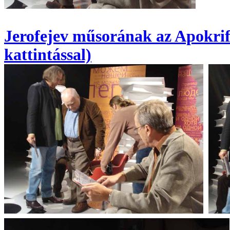
Jerofejev műsorának az Apokrifn
kattintással)