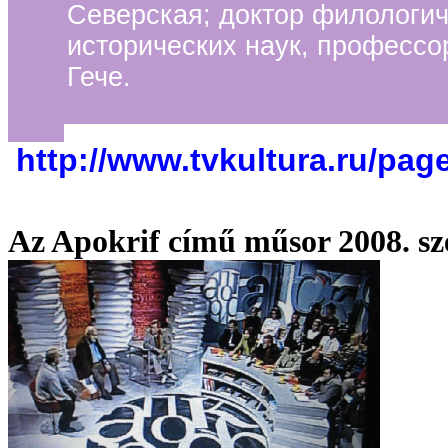
Северская; доктор филологич
исторических наук, профессо
Гече.
http://www.tvkultura.ru/pag
Az Apokrif című műsor 2008. sze