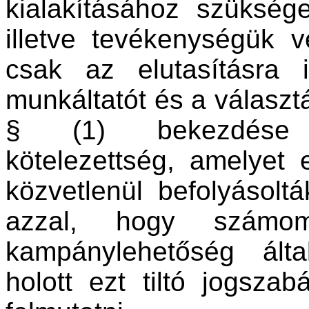
kialakításához szükség
illetve tevékenységük
csak az elutasításra i
munkáltatót és a választás
§ (1) bekezdése s
kötelezettség, amelyet 
közvetlenül befolyásolt
azzal, hogy számom
kampánylehetőség ált
holott ezt tiltó jogsza