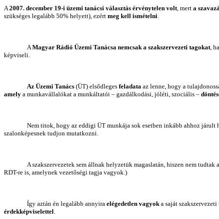
A
2007. december 19-i üzemi tanácsi választás érvénytelen volt
, mert
a szavazá
szükséges legalább 50% helyett), ezért
meg kell ismételni
.
A
Magyar Rádió Üzemi Tanácsa
nemcsak a szakszervezeti tagokat
, 
képviseli.
Az Üzemi Tanács
(ÜT) elsődleges
feladata
az lenne, hogy a tulajdonos
amely
a munkavállalókat a munkáltatói – gazdálkodási, jóléti, szociális –
döntés
Nem titok, hogy az eddigi ÜT munkája sok esetben inkább ahhoz járult
szalonképesnek tudjon mutatkozni.
A szakszervezetek sem állnak helyzetük magaslatán, hiszen nem tudtak az
RDT-re is, amelynek vezetőségi tagja vagyok.)
Így aztán én legalább annyira
elégedetlen vagyok
a saját szakszervezeti
érdekképviselettel
.