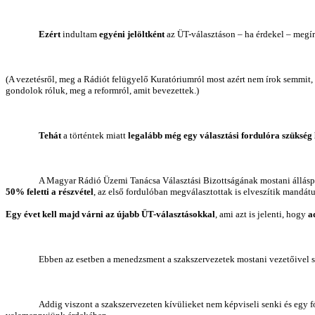
Ezért
indultam
egyéni jelöltként
az ÜT-választáson – ha érdekel – megí
(A vezetésről, meg a Rádiót felügyelő Kuratóriumról most azért nem írok semmit
gondolok róluk, meg a reformról, amit bevezettek.)
Tehát
a történtek miatt
legalább még egy választási fordulóra
szükség 
A Magyar Rádió Üzemi Tanácsa Választási Bizottságának mostani álláspo
50% feletti a részvétel
, az első fordulóban megválasztottak is elveszítik mandát
Egy évet kell majd várni az újabb ÜT-választásokkal
, ami azt is jelenti, hogy
a
Ebben az esetben a menedzsment a szakszervezetek mostani vezetőivel sz
Addig viszont a szakszervezeten kívülieket nem képviseli senki és egy f