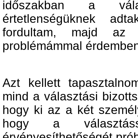
időszakban a válas
értetlenségüknek adt
fordultam, majd az 
problémámmal érdemben 
Azt kellett tapasztaln
mind a választási bizotts
hogy ki az a két személy
hogy a választáss
érvényesíthetőségét prób