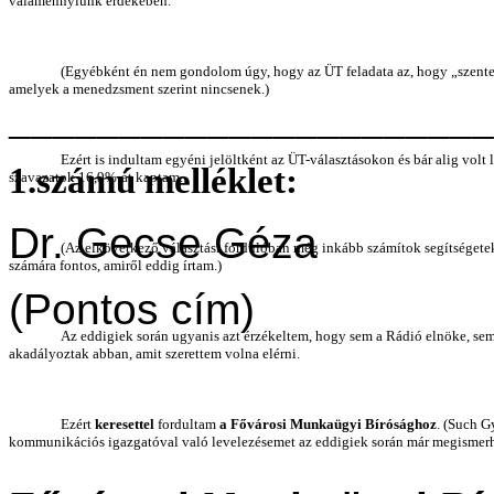
valamennyiünk érdekében.
(Egyébként én nem gondolom úgy, hogy az ÜT feladata az, hogy „szentes
amelyek a menedzsment szerint nincsenek.)
______________________
Ezért is indultam egyéni jelöltként az ÜT-választásokon és bár alig vo
1.számú melléklet:
szavazatok 16,9%-át kaptam.
Dr. Gecse Géza
(Az elkövetkező választási fordulóban még inkább számítok segítségete
számára fontos, amiről eddig írtam.)
(Pontos cím)
Az eddigiek során ugyanis azt érzékeltem, hogy sem a Rádió elnöke, se
akadályoztak abban, amit szerettem volna elérni.
Ezért
keresettel
fordultam
a Fővárosi Munkaügyi Bírósághoz
. (Such G
kommunikációs igazgatóval való levelezésemet az eddigiek során már megismerh