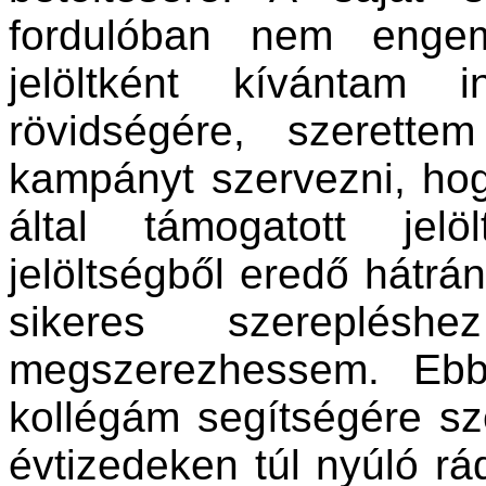
fordulóban nem engem
jelöltként kívántam i
rövidségére, szerett
kampányt szervezni, hog
által támogatott jel
jelöltségből eredő hátr
sikeres szereplés
megszerezhessem. Eb
kollégám segítségére sz
évtizedeken túl nyúló rá