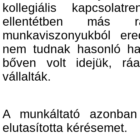
kollegiális kapcsolat
ellentétben más rá
munkaviszonyukból ered
nem tudnak hasonló hat
bőven volt idejük, rá
vállalták.
A munkáltató azonban
elutasította kérésemet.