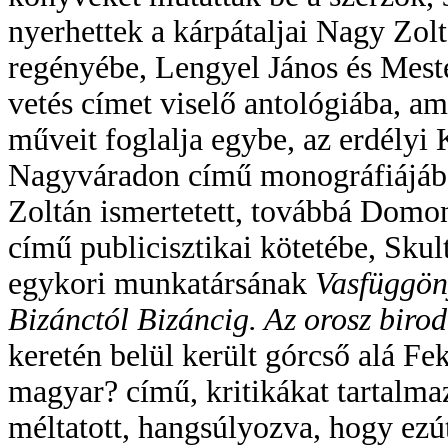
nyerhettek a kárpátaljai Nagy Zo
regényébe, Lengyel János és Mes
vetés címet viselő antológiába, am
műveit foglalja egybe, az erdély
Nagyváradon című monográfiájába,
Zoltán ismertetett, továbbá Dom
című publicisztikai kötetébe, Sku
egykori munkatársának
Vasfüggön
Bizánctól Bizáncig. Az orosz biro
keretén belül került górcső alá Fek
magyar? című, kritikákat tartalmaz
méltatott, hangsúlyozva, hogy ez