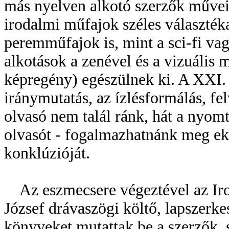
más nyelven alkotó szerzők művei 
irodalmi műfajok széles választék
peremműfajok is, mint a sci-fi vag
alkotások a zenével és a vizuális 
képregény) egészülnek ki. A XXI.
iránymutatás, az ízlésformálás, fel
olvasó nem talál ránk, hát a nyomt
olvasót - fogalmazhatnánk meg ek
konklúzióját.
Az eszmecsere végeztével az Iro
József drávaszögi költő, lapszerk
könyveket mutattak be a szerzők, 