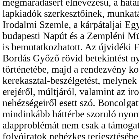
megmaradásért elnevezésű, a határ
lapkiadók szerkesztőinek, munkatá
Irodalmi Szemle, a kárpátaljai Eg
budapesti Napút és a Zempléni Múz
is bemutatkozhatott. Az újvidéki
Bordás Győző rövid betekintést nyú
történetébe, majd a rendezvény ko
kerekasztal-beszélgetést, melynek
erejéről, múltjáról, valamint az i
nehézségeiről esett szó. Boncolgatt
mindinkább háttérbe szoruló nyomta
alapproblémát nem csak a támoga
folyóiratok nehézkes terjesztésébe