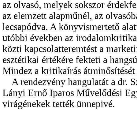
az olvasó, melyek sokszor érdekf
az elemzett alapműnél, az olvasó
lecsapódva. A könyvismertető alatt
utóbbi években az irodalomkritika
közti kapcsolatteremtést a market
esztétikai értékére fekteti a hang
Mindez a kritikaírás átminősítését
A rendezvény hangulatát a dr. Sz
Lányi Ernő Iparos Művelődési Egye
virágénekek tették ünnepivé.