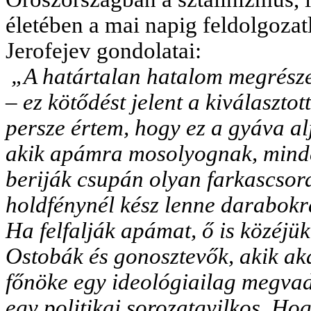
életében a mai napig feldolgozat
Jerofejev gondolatai:
„A határtalan hatalom megrésze
– ez kötődést jelent a kiválasztot
persze értem, hogy ez a gyáva alj
akik apámra mosolyognak, minde
beriják csupán olyan farkascsord
holdfénynél kész lenne darabokr
Ha felfalják apámat, ő is közéjük 
Ostobák és gonosztevők, akik ak
főnöke egy ideológiailag megvadu
egy politikai sorozatgyilkos. Ho