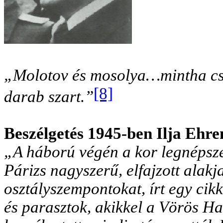
„Molotov és mosolya…mintha csak
[8]
darab szart.”
Beszélgetés 1945-ben Ilja Ehre
„A háború végén a kor legnépsze
Párizs nagyszerű, elfajzott alak
osztályszempontokat, írt egy ci
és parasztok, akikkel a Vörös Ha