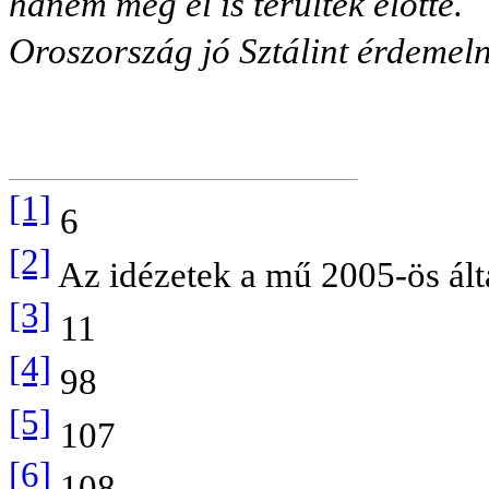
hanem még el is terültek előtte.
Oroszország jó Sztálint érdemel
[1]
6
[2]
Az idézetek a mű 2005-ös álta
[3]
11
[4]
98
[5]
107
[6]
108