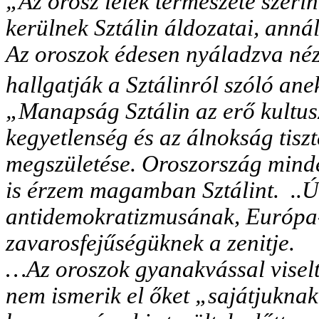
„Az orosz lélek természete szerin
kerülnek Sztálin áldozatai, annál
Az oroszok édesen nyáladzva nézi
hallgatják a Sztálinról szóló an
„Manapság Sztálin az erő kultusz
kegyetlenség és az álnokság tiszte
megszületése. Oroszország minden
is érzem magamban Sztálint. ..Úg
antidemokratizmusának, Európa-
zavarosfejűségüknek a zenitje.
…Az oroszok gyanakvással viselte
nem ismerik el őket „sajátjuknak