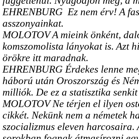
függetlenül. Nyugodjon meg, a m
EHRENBURG Ez nem érv! A fasis
asszonyainkat.
MOLOTOV A mieink önként, dalol
komszomolista lányokat is. Azt h
örökre itt maradnak.
EHRENBURG Érdekes lenne megtu
háború után Oroszország és Néme
milliók. De ez a statisztika senki
MOLOTOV Ne térjen el ilyen ostob
cikkét. Nekünk nem a németek h
szocializmus eleven harcosaira. 
sorokban fognak átmasírozni egy