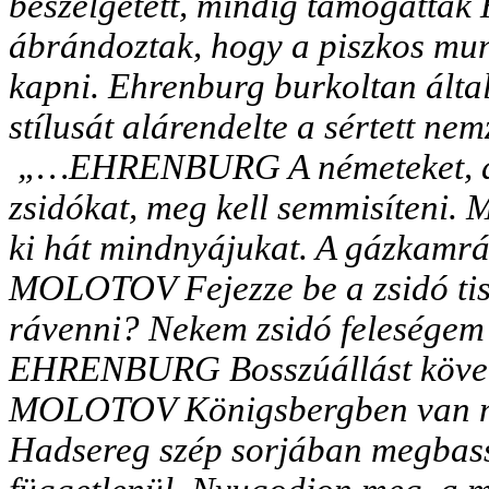
beszélgetett, mindig támogatták H
ábrándoztak, hogy a piszkos mun
kapni. Ehrenburg burkoltan általá
stílusát alárendelte a sértett nem
„…EHRENBURG A németeket, aki
zsidókat, meg kell semmisíteni. 
ki hát mindnyájukat. A gázkamr
MOLOTOV Fejezze be a zsidó tis
rávenni? Nekem zsidó feleségem
EHRENBURG Bosszúállást követe
MOLOTOV Königsbergben van már
Hadsereg szép sorjában megbassz