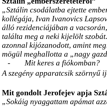
Sztálin „emberszeretetéről”
„Sztálin csodálatba ejtette em
kollégája, Ivan Ivanovics Lapsov,
álló rezidenciájában a vacsorán,
találta meg a neki kijelölt szobát.
azonnal kijózanodott, amint megl
mögül meghallotta a „nagy gazd
-
Mit keres a fiókomban?
A szegény apparatcsik szörnyű i
Mit gondolt Jerofejev apja Szt
„Sokáig nyaggattam apámat azzal 