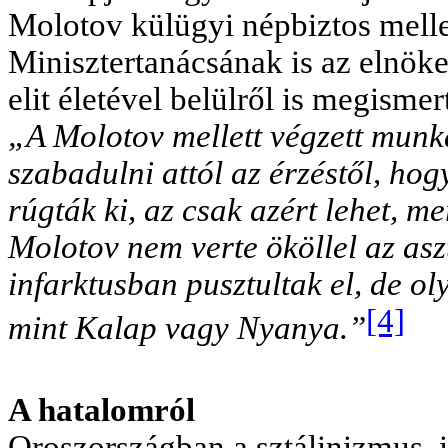
Molotov külügyi népbiztos mellet
Minisztertanácsának is az elnöke
elit életével belülről is megismer
„A Molotov mellett végzett mun
szabadulni attól az érzéstől, ho
rúgták ki, az csak azért lehet, m
Molotov nem verte ököllel az asz
infarktusban pusztultak el, de ol
[4]
mint Kalap vagy Nyanya.”
A hatalomról
Oroszországban a sztálinizmus, 