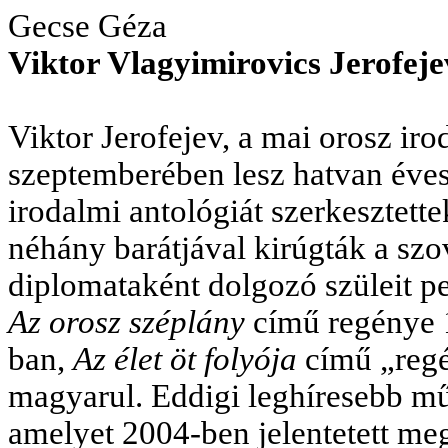
Gecse Géza
Viktor Vlagyimirovics Jerofeje
Viktor Jerofejev, a mai orosz ir
szeptemberében lesz hatvan éves
irodalmi antológiát szerkesztet
néhány barátjával kirúgták a szo
diplomataként dolgozó szüleit p
Az orosz széplány
című regénye 
ban,
Az élet öt folyója
című „regé
magyarul. Eddigi leghíresebb mű
amelyet 2004-ben jelentetett me