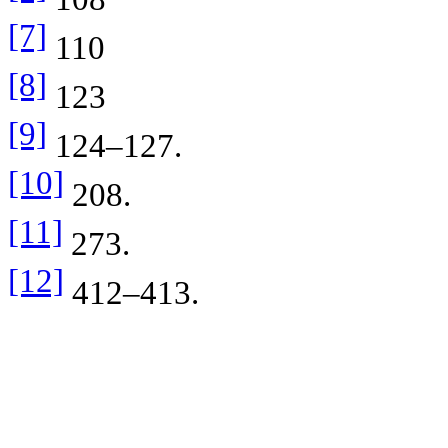
[7]
110
[8]
123
[9]
124–127.
[10]
208.
[11]
273.
[12]
412–413.