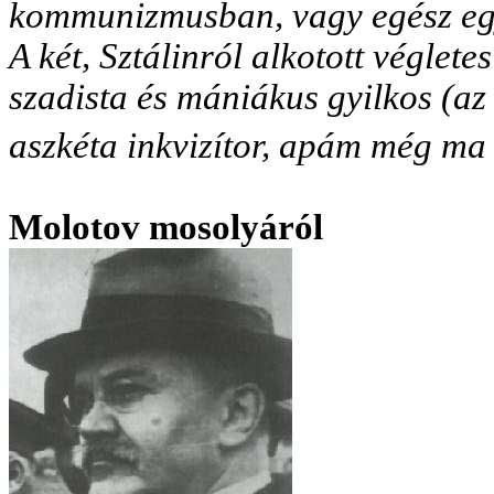
kommunizmusban, vagy egész egys
A két, Sztálinról alkotott véglete
szadista és mániákus gyilkos (az 
aszkéta inkvizítor, apám még ma i
Molotov mosolyáról