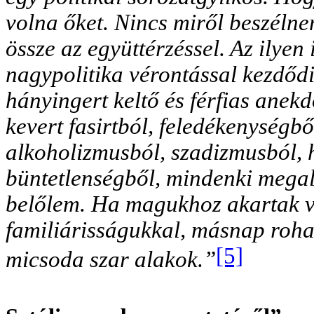
volna őket. Nincs miről beszéln
össze az együttérzéssel. Az ilyen 
nagypolitika vérontással kezdődi
hányingert keltő és férfias ane
kevert fasirtból, feledékenységbő
alkoholizmusból, szadizmusból,
büntetlenségből, mindenki megalá
belőlem. Ha magukhoz akartak v
familiárisságukkal, másnap roh
[5]
micsoda szar alakok.”