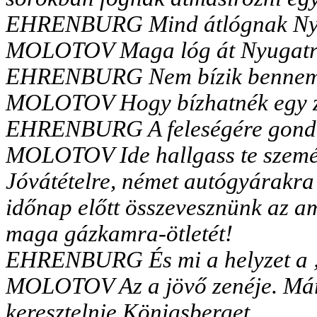
EHRENBURG Mind átlógnak Ny
MOLOTOV Maga lóg át Nyugatra
EHRENBURG Nem bízik benne
MOLOTOV Hogy bízhatnék egy z
EHRENBURG A feleségére gond
MOLOTOV Ide hallgass te szemét
Jóvátételre, német autógyárakra
időnap előtt összevesznünk az a
maga gázkamra-ötletét!
EHRENBURG És mi a helyzet a 
MOLOTOV Az a jövő zenéje. Mára 
keresztelnie Königsberget.