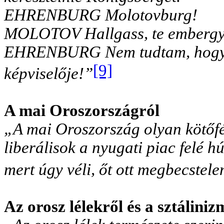
EHRENBURG Molotovburg!
MOLOTOV Hallgass, te embergy
EHRENBURG Nem tudtam, hogy 
[9]
képviselője!”
A mai Oroszországról
„A mai Oroszország olyan kötőfék
liberálisok a nyugati piac felé
mert úgy véli, őt ott megbecstelení
Az orosz lélekről és a sztáliniz