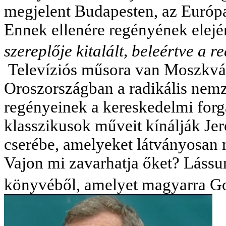
megjelent Budapesten, az Európ
Ennek ellenére regényének elején
szereplője kitalált, beleértve a r
Televíziós műsora van Moszkvába
Oroszországban a radikális nem
regényeinek a kereskedelmi forg
klasszikusok műveit kínálják Je
cserébe, amelyeket látványosan
Vajon mi zavarhatja őket? Lássun
könyvéből, amelyet magyarra Gore